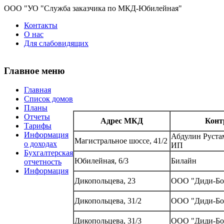
ООО "УО "Служба заказчика по МКД-Юбилейная"
Контакты
О нас
Для слабовидящих
Главное меню
Главная
Список домов
Планы
Отчеты
Адрес МКД
Конт
Тарифы
Информация
Абдулин Руста
Магистральное шоссе, 41/2
о доходах
ИП
Бухгалтерская
Юбилейная, 6/3
Билайн
отчетность
Информация
Дикопольцева, 23
ООО "Диди-Бо
Дикопольцева, 31/2
ООО "Диди-Бо
Дикопольцева, 31/3
ООО "Диди-Бо