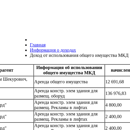
Главная
Информация о доходах
Доход от использования общего имущества МКД з
Информация об использовании
рагент
начислен
общего имущества МКД
м Шекурович,
Аренда общего имущества
12 691,68
Аренда констр. элем здания для
136 976,83
размещ. оборуд
Аренда констр. элем здания для
рд"
4 800,00
размещ. Рекламы в лифтах
Аренда констр. элем здания для
рд"
2 400,00
размещ. Рекламы в лифтах
Аренда констр. элем здания для
рд"
2 400,00