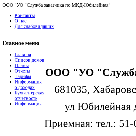
ООО "УО "Служба заказчика по МКД-Юбилейная"
Контакты
О нас
Для слабовидящих
Главное меню
Главная
Список домов
Планы
ООО "УО "Служба
Отчеты
Тарифы
Информация
681035, Хабаров
о доходах
Бухгалтерская
отчетность
ул Юбилейная 
Информация
Приемная: тел.: 51-